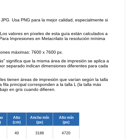
PG. Usa PNG para la mejor calidad, especialmente si
 Los valores en píxeles de esta guía están calculados a
 Para Impresiones en Metacrilato la resolución mínima
ones máximas: 7600 x 7600 px.
ás" significa que la misma área de impresión se aplica a
por separado indican dimensiones diferentes para cada
les tienen áreas de impresión que varían según la talla
ila principal corresponden a la talla L (la talla más
ebajo en gris cuando difieren.
ho
Alto
Ancho mín
Alto mín
)
(cm)
(px)
(px)
40
3186
4720