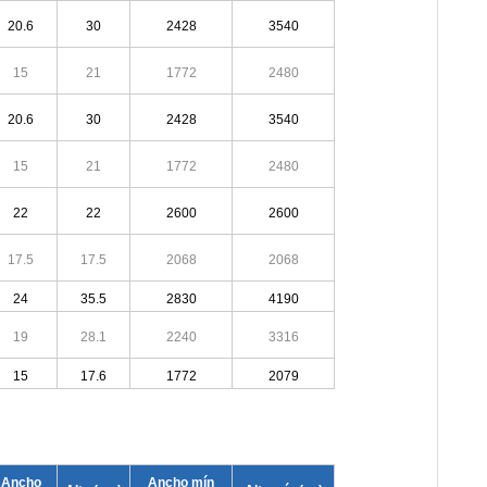
20.6
30
2428
3540
15
21
1772
2480
20.6
30
2428
3540
15
21
1772
2480
22
22
2600
2600
17.5
17.5
2068
2068
24
35.5
2830
4190
19
28.1
2240
3316
15
17.6
1772
2079
Ancho
Ancho mín