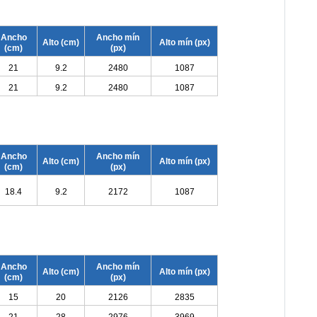
Ancho
Ancho mín
Alto (cm)
Alto mín (px)
(cm)
(px)
21
9.2
2480
1087
21
9.2
2480
1087
Ancho
Ancho mín
Alto (cm)
Alto mín (px)
(cm)
(px)
18.4
9.2
2172
1087
Ancho
Ancho mín
Alto (cm)
Alto mín (px)
(cm)
(px)
15
20
2126
2835
21
28
2976
3969