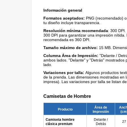
Información general
Formatos aceptados:
PNG (recomendado) o J
tu diseño incluye transparencia.
Resolución mínima recomendada
: 300 DPI.
300 DPI para garantizar una impresión nítida.
recomendada es 360 DPI.
Tamaño máximo de archivo:
15 MB. Dimensi
Columna Área de Impresión:
"Delante / Detr
ambos lados. "Delante" y "Detrás" mostrados 
lado.
Variaciones por talla:
Algunos productos texti
de la prenda. Las dimensiones mostradas en la f
impresa). Las variaciones por talla se listan d
Camisetas de Hombre
Área de
Anc
Producto
Impresión
(cm
Camiseta hombre
Delante /
27
clásica premium
Detrás