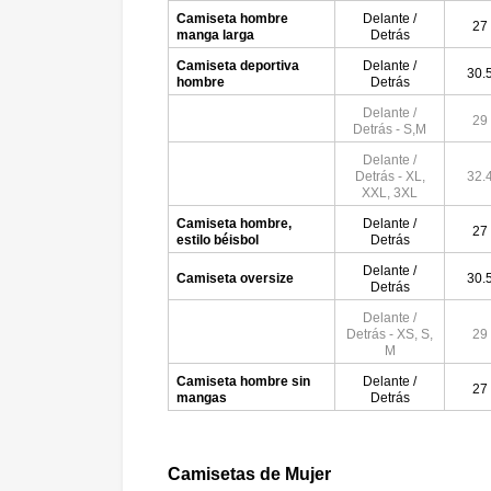
Camiseta hombre
Delante /
27
manga larga
Detrás
Camiseta deportiva
Delante /
30.
hombre
Detrás
Delante /
29
Detrás - S,M
Delante /
Detrás - XL,
32.
XXL, 3XL
Camiseta hombre,
Delante /
27
estilo béisbol
Detrás
Delante /
Camiseta oversize
30.
Detrás
Delante /
Detrás - XS, S,
29
M
Camiseta hombre sin
Delante /
27
mangas
Detrás
Camisetas de Mujer