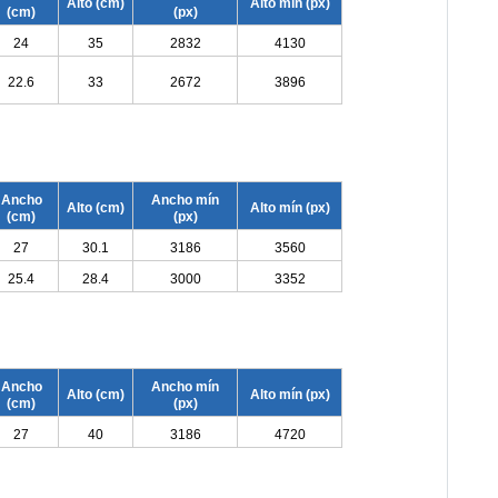
Alto (cm)
Alto mín (px)
(cm)
(px)
24
35
2832
4130
22.6
33
2672
3896
Ancho
Ancho mín
Alto (cm)
Alto mín (px)
(cm)
(px)
27
30.1
3186
3560
25.4
28.4
3000
3352
Ancho
Ancho mín
Alto (cm)
Alto mín (px)
(cm)
(px)
27
40
3186
4720